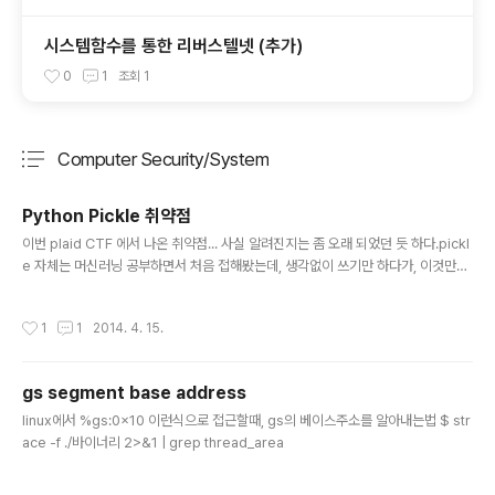
시스템함수를 통한 리버스텔넷 (추가)
0
1
조회
1
Computer Security/System
분류 전체보기
주요 글 목록
Python Pickle 취약점
글 내용
이번 plaid CTF 에서 나온 취약점... 사실 알려진지는 좀 오래 되었던 듯 하다.pickl
e 자체는 머신러닝 공부하면서 처음 접해봤는데, 생각없이 쓰기만 하다가, 이것만으
로도 RCE가 된다는건 상상도 못했었다. 애초에, pickle이 안전하지 않다.다른사람
이 준 pickle을 load하기만 해도, 쉘을 따일수가 있으니 절대 받지 않도록 한다. 취
작성시간
1
1
2014. 4. 15.
약점은 __reduce__ method에서 발생한다. unpickle을 할때, 어떻게 재구성할
지에 대한 tuple을 반환 하는 메소드인데, 그 tuple에 함수 또한 리턴하며, 그 함수
를 콜을 하게 된다. import cPickleimport os class exploit(object): def __r
gs segment base address
educe__(self): return (os.syste..
글 내용
linux에서 %gs:0x10 이런식으로 접근할때, gs의 베이스주소를 알아내는법 $ str
ace -f ./바이너리 2>&1 | grep thread_area