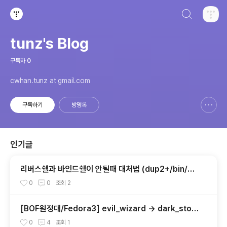
검색하기
티스토리
tunz's Blog
구독자
0
cwhan.tunz at gmail.com
구독하기
방명록
신고하기 레이어
열기
인기글
리버스쉘과 바인드쉘이 안될때 대처법 (dup2+/bin/s
h)
0
0
조회
2
[BOF원정대/Fedora3] evil_wizard -> dark_ston
e
0
4
조회
1