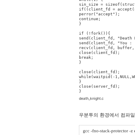
sin_size = sizeof(struc
if((client_fd = accept(
perror("accept");

continue;

}

if (!fork()){

send(client_fd, "Death 
send(client_fd, "You : 
recv(client_fd, buffer,
close(client_fd);

break;

}

close(client_fd);

while(waitpid(-1,NULL,W
}

close(server_fd);

death_knight.c
우분투의 환경에서 컴파일
gcc -fno-stack-protector -