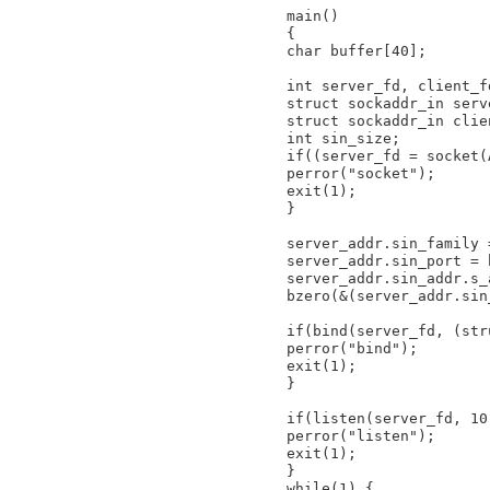
main()

{

char buffer[40];

int server_fd, client_fd
struct sockaddr_in serve
struct sockaddr_in clien
int sin_size;

if((server_fd = socket(
perror("socket");

exit(1);

}

server_addr.sin_family 
server_addr.sin_port = 
server_addr.sin_addr.s_
bzero(&(server_addr.sin
if(bind(server_fd, (str
perror("bind");

exit(1);

}

if(listen(server_fd, 10
perror("listen");

exit(1);

}

while(1) {
