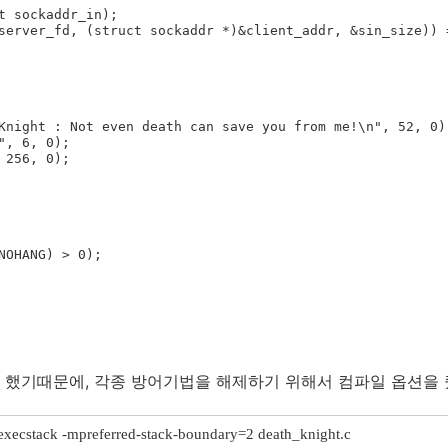
t sockaddr_in);

server_fd, (struct sockaddr *)&client_addr, &sin_size)) =
Knight : Not even death can save you from me!\n", 52, 0);
", 6, 0);

 256, 0);

NOHANG) > 0);

 했기때문에, 각종 방어기법을 해제하기 위해서 컴파일 옵션을 
z execstack -mpreferred-stack-boundary=2 death_knight.c