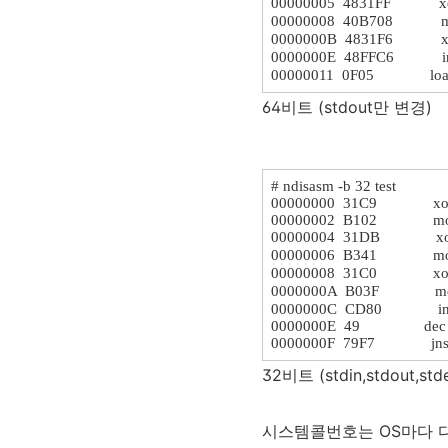
00000005 4831FF xor 
00000008 40B708 m
0000000B 4831F6 xor 
0000000E 48FFC6 i
00000011 0F05 load
64비트 (stdout만 변경)
# ndisasm -b 32 test
00000000 31C9 xor 
00000002 B102 mo
00000004 31DB xor 
00000006 B341 mov
00000008 31C0 xor 
0000000A B03F mo
0000000C CD80 i
0000000E 49 dec 
0000000F 79F7 jns 
32비트 (stdin,stdout,st
시스템콜번호는 OS마다 다