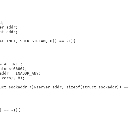
;

r_addr;

t_addr;

AF_INET, SOCK_STREAM, 0)) == -1){

= AF_INET;

htons(6666);

addr = INADDR_ANY;

_zero), 8);

uct sockaddr *)&server_addr, sizeof(struct sockaddr)) == 
) == -1){
