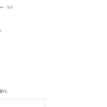
= -1){



줬다.