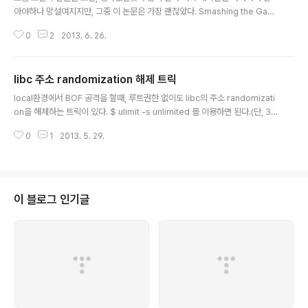
아야하나 망설여지지만, 그중 이 논문은 가장 괜찮았다. Smashing the Gad
gets: Hindering Return-Oriented Programming Using In-Place C
0
2
2013. 6. 26.
ode Randomization ROP gadget을 없애는 방법을 제시하고있는데, 그중
가장 기억에 남는건 첫번째 방법인 Atomic Instruction Substitution이다. li
nux계열을 ROP로 공격할땐, 별로 소용이 없을것 같긴 하지만,windows계열
libc 주소 randomization 해제 트릭
에서는 꽤나 도움이 될듯하다. 이 논문에서 예를 든건 cmp al,bl 과 같은것들을
글 내용
cmp bl,al로 바꿈으로써, ret(C3)를 없앤다는 내용이다.의미상으로는 전혀 다
local환경에서 BOF 공격을 할때, 루트권한 없이도 libc의 주소 randomizati
른게..
on을 해제하는 트릭이 있다. $ ulimit -s unlimited 를 이용하면 된다.(단, 32
비트 리눅스에서만 가능하다고 한다.) $ ldd alinux-gate.so.1 => (0xb776
0
1
2013. 5. 29.
8000)libc.so.6 => /lib/tls/i686/cmov/libc.so.6 (0xb75fb000)/lib/ld
-linux.so.2 (0xb7769000)$ ldd a linux-gate.so.1 => (0xb772f000)
libc.so.6 => /lib/tls/i686/cmov/libc.so.6 (0xb75c2000)/lib/ld-linux.
so.2 (0xb7730000)$ ulimit -s unlimited$ l..
이 블로그 인기글