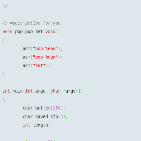
*/
// magic potion for you
void
 pop_pop_ret
(
void
)
{
        asm
(
"pop %eax"
)
;
        asm
(
"pop %eax"
)
;
        asm
(
"ret"
)
;
}
int
 main
(
int
 argc
,
char
*
argv
[
]
)
{
char
 buffer
[
256
]
;
char
 saved_sfp
[
4
]
;
int
 length
;