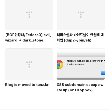
[BOF원정대/Fedora3] evil_
리버스쉘과 바인드쉘이 안될때 대
wizard -> dark_stone
처법 (dup2+/bin/sh)
Blog is moved to tunz.kr
XSS subdomain escape wi
rte up (on Dropbox)