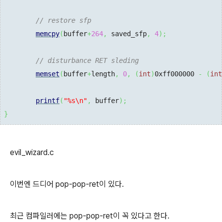
// restore sfp
memcpy
(
buffer
+
264
,
 saved_sfp
,
4
)
;
// disturbance RET sleding
memset
(
buffer
+
length
,
0
,
(
int
)
0xff000000
-
(
int
printf
(
"%s
\n
"
,
 buffer
)
;
}
evil_wizard.c
이번엔 드디어 pop-pop-ret이 있다.
최근 컴파일러에는 pop-pop-ret이 꼭 있다고 한다.