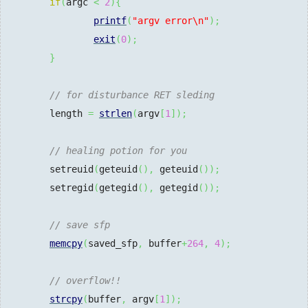
if
(
argc 
<
2
)
{
printf
(
"argv error
\n
"
)
;
exit
(
0
)
;
}
// for disturbance RET sleding
        length 
=
strlen
(
argv
[
1
]
)
;
// healing potion for you
        setreuid
(
geteuid
(
)
,
 geteuid
(
)
)
;
        setregid
(
getegid
(
)
,
 getegid
(
)
)
;
// save sfp
memcpy
(
saved_sfp
,
 buffer
+
264
,
4
)
;
// overflow!!
strcpy
(
buffer
,
 argv
[
1
]
)
;