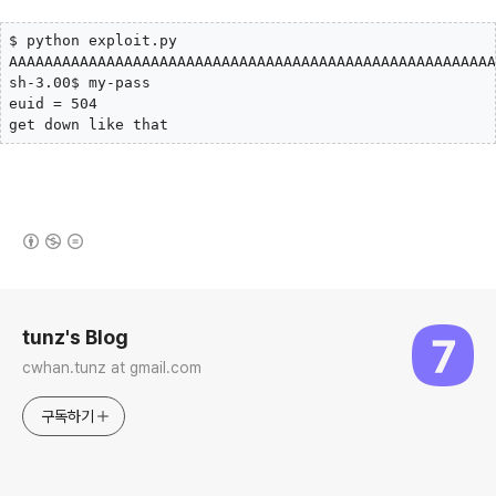
$ python exploit.py

AAAAAAAAAAAAAAAAAAAAAAAAAAAAAAAAAAAAAAAAAAAAAAAAAAAAAAA
sh-3.00$ my-pass

euid = 504

get down like that
(새창열림)
로그 정보
tunz's Blog
cwhan.tunz at gmail.com
구독하기