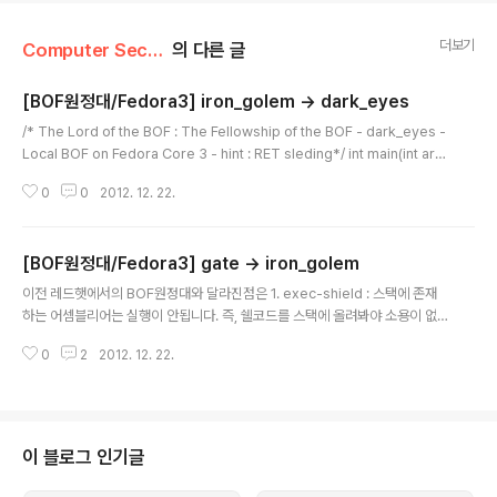
더보기
Computer Security/WarGame
의 다른 글
[BOF원정대/Fedora3] iron_golem -> dark_eyes
글 내용
/* The Lord of the BOF : The Fellowship of the BOF - dark_eyes -
Local BOF on Fedora Core 3 - hint : RET sleding*/ int main(int arg
c, char *argv[]){ char buffer[256]; char saved_sfp[4]; if(argc < 2){
0
0
2012. 12. 22.
printf("argv error\n"); exit(0); } // save sfp memcpy(saved_sfp, bu
ffer+264, 4); // overflow!! strcpy(buffer, argv[1]); // restore sfp m
emcpy(buffer+264, saved_sfp, 4); printf("%s\n", buffer);} dark..
[BOF원정대/Fedora3] gate -> iron_golem
글 내용
이전 레드햇에서의 BOF원정대와 달라진점은 1. exec-shield : 스택에 존재
하는 어셈블리어는 실행이 안됩니다. 즉, 쉘코드를 스택에 올려봐야 소용이 없
습니다. 2. 랜덤스택: 스택의 주소가 계속 바뀌기때문에, 어짜피 스택의 한 지점
0
2
2012. 12. 22.
으로 점프하기도 쉽지 않습니다. 3. 00 으로 시작되는 라이브러리 주소: 00(N
ULL)이 들어감으로써, 라이브러리 주소를 쓰는순간 스트링이 끊깁니다. 즉, 라
이브러리 주소는 마지막에 딱 한번만 사용 가능합니다. 그렇다면, 이를 해결하
기위해서 제가 사용할 방법은, execl을 이용하고, fake ebp를 이용해서 GO
T부분을 execl의 argument로서 사용할것입니다. 좀더 풀어서 설명하자면,
이 블로그 인기글
execl의 argument는 다음과 같습니다.execl(실행할 파일 ..