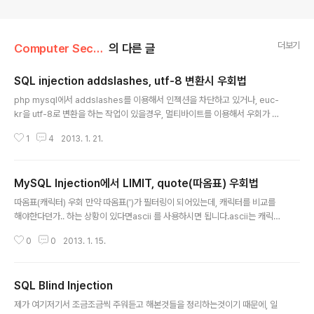
더보기
Computer Security/Web
의 다른 글
SQL injection addslashes, utf-8 변환시 우회법
글 내용
php mysql에서 addslashes를 이용해서 인젝션을 차단하고 있거나, euc-
kr을 utf-8로 변환을 하는 작업이 있을경우, 멀티바이트를 이용해서 우회가 가
능합니다.두가지 케이스 모두 솔루션은 같으므로, 한번에 설명하겠습니다. add
1
4
2013. 1. 21.
slashes는 입력스트링 중에 quote(') 가 있다면 앞에 \를 붙여줌으로써, " \' "
로 변환됩니다.그래서, quote를 소용없게 만드는것이죠. 하지만, 멀티바이트로
보내면 소용이 없습니다. 예를 들어 url encoding 구문으로 %bf%27을 보낸
MySQL Injection에서 LIMIT, quote(따옴표) 우회법
다면, (%27이 quote입니다.)%bf%5C%27 로 변하게 되고. (%5C가 \ 입니
글 내용
다.)결국, %bf%5C 가 한글자로 읽히게 됩니다. (유니코드이기 때문에.)그리고
따옴표(캐릭터) 우회 만약 따옴표(')가 필터링이 되어있는데, 캐릭터를 비교를
%27이 \의 간섭을 안받고 자유..
해야한다던가.. 하는 상황이 있다면ascii 를 사용하시면 됩니다.ascii는 캐릭터
를 숫자로 바꿔주는 방식이므로, ascii(a) = 97 과 같은 형태로 따옴표없이도
0
0
2013. 1. 15.
비교할수 있습니다. LIMIT 우회 인젝션을 할때 LIMIT이 필터링 되어있으면 상
당히 걸리적거립니다.그때 LIMIT을 우회하는 방법은, max(), min(), group_
concat()을 사용하시면 됩니다. 사용법은 select max(컬럼) from ~~~ , se
SQL Blind Injection
lect group_concat(컬럼) from ~~~ 와 같습니다.max,min은 예상하시다
글 내용
싶이, 결과값중 가장 높은 줄 하나, 낮은줄 하나만 불러오는것이구요. group_c
제가 여기저기서 조금조금씩 주워듣고 해본것들을 정리하는것이기 때문에, 일