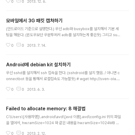
0
0
2013. 12. 6.
지 찾는 과정을 적어보았다.(사실, 크래시가 난곳에서 동적분석도 하고싶은데,
그것까진 실패했다. 아마 심볼때문에 그런듯 해서, 안드로이드 full 컴파일을 하
고 그 라이브러리들을 안드로이드에 올리면 될수도 있지만, 시간이 너무 오래걸
모바일에서 3G 패킷 캡쳐하기
려서 그러진 않았다) 그리고, 사실 이 방법이 가장 효율적인지는 모르겠다.근데,
글 내용
아는방법이 이것밖에 없으니... 환경: 우분투 13.04 64bit, 갤럭시노트2(루팅)
(안드로이드 기준으로 설명한다.) 우선 adb와 busybox를 설치해서 기본 세
1. 안드로이드 기본 소스 다운로드. $ sudo add-apt-..
팅을 해둔다. (윈도우보단 우분투에서 adb를 설치하는게 좋은듯) 그리고 su로
루트로 접속하고, WiFi는 꺼둔다. 원래는 그냥 tcpdump를 다운받아서, 다른
0
0
2013. 7. 14.
것처럼 rmnet0나 rmnet_usb0를 덤프하면 된다. 하지만, rmnet_usb0를
덤프하려고 하면, 이름때문에 usb라고 착각을 하면서 덤프가 잘 안된다. root
@android:/data/local # ./tcpdump -i rmnet_usb0 -Xtcpdump: Ca
Android에 debian kit 설치하기
n't get USB bus index from rmnet_usb0 그래서 해당부분을 바이너리패
글 내용
치했다. (그래서, 이 파일로는 진짜 usb 덤프는 불가능하다.) 파일을 디바이스
우선 sshd를 설치해서 ssh 접속을 한다. (sshdroid를 설치 했음. / 아니면 c
에 올리고, 실행..
onnectbot 등을 통해서 로컬접속도 가능할듯) # wget http://sven-ola.dy
ndns.org/repo/attic/debian-kit-1-4.shar# sh ./debian-kit-1-4.sha
0
0
2013. 6. 3.
r ...... : 0s(만약 여기서 끊긴다면, # /data/local/deb/autorun )...... : yes #
deb# apt-get update# apt-get upgrade# apt-get install andromi
ze# exit# deb u 빼먹은게 없다면, 이게 맞을듯. http://sven-ola.dyndns.
Failed to allocate memory: 8 해결법
org/repo/debian-kit-en.html
글 내용
C:\Users\[사용자명]\.android\avd\[avd 이름].avd\config.ini 위의 파일
을 열어서, hw.ramSize=1024 와 같은 내용을 hw.ramSize=1024MB 로
변경후 실행하면 정상 작동 됩니다.
0
0
2013. 2. 12.