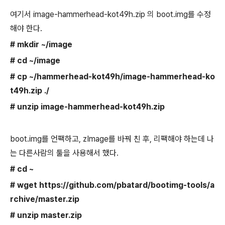
여기서 image-hammerhead-kot49h.zip 의 boot.img를 수정
해야 한다.
# mkdir ~/image
# cd ~/image
# cp ~/hammerhead-kot49h/image-hammerhead-ko
t49h.zip ./
# unzip
image-hammerhead-kot49h.zip
boot.img를 언팩하고, zImage를 바꿔 친 후, 리팩해야 하는데 나
는 다른사람의 툴을 사용해서 했다.
# cd ~
# wget https://github.com/pbatard/bootimg-tools/a
rchive/master.zip
# unzip master.zip