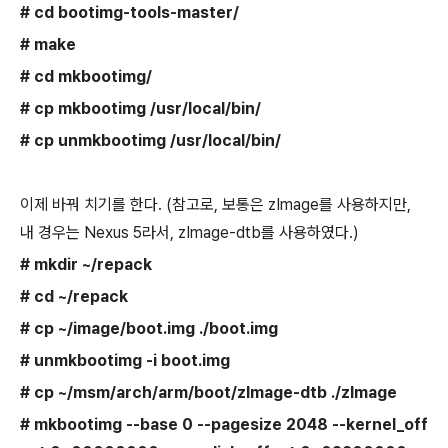
# cd bootimg-tools-master/
# make
# cd mkbootimg/
# cp mkbootimg /usr/local/bin/
# cp unmkbootimg /usr/local/bin/
이제 바꿔 치기를 한다. (참고로, 보통은 zImage를 사용하지만,
내 경우는 Nexus 5라서, zImage-dtb를 사용하였다.)
# mkdir ~/repack
# cd ~/repack
# cp ~/image/boot.img ./boot.img
# unmkbootimg -i boot.img
# cp ~/msm/arch/arm/boot/zImage-dtb ./zImage
# mkbootimg --base 0 --pagesize 2048 --kernel_off