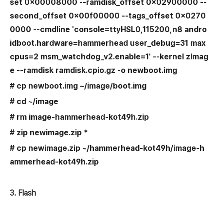
set 0x00008000 --ramdisk_offset 0x02900000 --
second_offset 0x00f00000 --tags_offset 0x0270
0000 --cmdline 'console=ttyHSL0,115200,n8 andro
idboot.hardware=hammerhead user_debug=31 max
cpus=2 msm_watchdog_v2.enable=1' --kernel zImag
e --ramdisk ramdisk.cpio.gz -o newboot.img
# cp newboot.img ~/image/boot.img
# cd ~/image
# rm
image-hammerhead-kot49h.zip
# zip newimage.zip *
# cp newimage.zip
~/hammerhead-kot49h/image-h
ammerhead-kot49h.zip
3. Flash