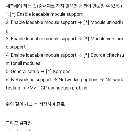
체크해야 하는 것(순서대로 하지 않으면 옵션이 안보일 수 있음.)
1. [*] Enable loadable module support
2. Enable loadable module support -> [*] Module unloadin
g
3. Enable loadable module support -> [*] Module versionin
g support
4. Enalbe loadable module support -> [*] Source checksu
m for all modules
5. General setup -> [*] Kprobes
6. Networking support -> Networking options -> Network
testing -> <M> TCP connection probing
위와 같이 체크 후 저장하며 종료
그리고 컴파일