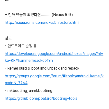
+ 만약 벽돌이 되었다면.......... (Nexus 5 용)
http://liciousroms.com/nexus5_restore.html
참고
- 안드로이드 순정 롬
https://developers.google.com/android/nexus/images?hl=
ko-KR#hammerheadkot49h
- kernel build & boot.img unpack and repack
https://groups.google.com/forum/#!topic/android-kernel/k
gxdpN_77x4
- mkbootimg, unmkbootimg
https://github.com/pbatard/bootimg-tools